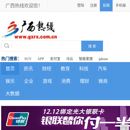
广西热线欢迎您！
登陆
注册
投稿
手机版
热门搜索：
SUV
APP
支付宝
马云
智能家居
iphone
首页
资讯
财经
教育
科技
汽车
娱乐
企业
游戏
消费
理财
微商
大数据
广告