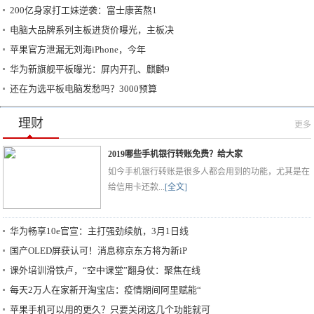
200亿身家打工妹逆袭：富士康苦熬1
电脑大品牌系列主板进货价曝光，主板决
苹果官方泄漏无刘海iPhone，今年
华为新旗舰平板曝光：屏内开孔、麒麟9
还在为选平板电脑发愁吗？3000预算
理财
更多
2019哪些手机银行转账免费？给大家
如今手机银行转账是很多人都会用到的功能，尤其是在
给信用卡还款...
[全文]
华为畅享10e官宣：主打强劲续航，3月1日线
国产OLED屏获认可！消息称京东方将为新iP
课外培训滑铁卢，“空中课堂”翻身仗：聚焦在线
每天2万人在家新开淘宝店：疫情期间阿里赋能“
苹果手机可以用的更久？只要关闭这几个功能就可