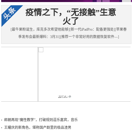
疫情之下，“无接触”生意
火了
[
最牛果粉诞生，库克多次希望他能够
][
新一代iPadPro：配备更强处
][
苹果春
季发布会最新爆料：3月31
][
推荐一个非常好用的数据恢复软件—
]
2019
5G
Vivo
哪
时
系
些
代，
统
手
固
究
机
网
竟
银
宽
好
行
带
不
转
的
好
账
核
用？
免
心
实
郎朗再现“魔性教学”，打破规则逗乐嘉宾，音乐
费？
竞
际
给
争
使
力
何
王耀庆的新角色，堪称国产剧里的极品渣男