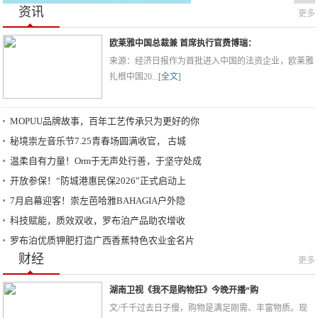
资讯
更多
欧莱雅中国总裁兼 首席执行官费博瑞：
来源：经济日报作为首批进入中国的法资企业，欧莱雅
扎根中国20...
[全文]
MOPUU品牌故事，百年工艺传承只为更好的你
秘境崇左音乐节7.25青春场圆满收官， 古城
温柔自有力量！Orm于无声处行善，于坚守处成
开放参保！“防城港惠民保2026”正式启动上
7月启幕迎客！崇左芭哈雅BAHAGIA户外隐
科技赋能，质效双收，罗布泊产品助农增收
罗布泊优质钾肥打造广西香蕉特色农业金名片
财经
更多
湖南卫视《我不是购物狂》今晚开播“购
文/千千过去日子慢，购物是满足刚需、丰富物质。现