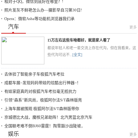
相对于QQ，微信到底好在哪里？!
照片发灰不鲜艳怎么办—摄影早自习第30日!
Opera：微软Asha等功能机浏览器我们承
汽车
更多
15万左右这些车啥都好，就是家人看了
都说年轻人和老一辈交流上存在代沟，但在我看来，这
些代沟可远不...
[全文]
去体验了智能亲子车极狐汽车考拉
成都车展~发现妈妈带娃的炫酷出行神器~！
有娃家庭真的对极狐汽车考拉毫无抵抗力
引领“森系”新风尚，极狐阿尔法S/T森林版亮
上海车展被围观 极狐阿尔法S/T森林版带你
京城德比大战，魔核兄弟助阵！北汽男篮北京汽车
全国联考难不倒BJ60雷霆！掏雪豁沙战陡坡，
娱乐
更多