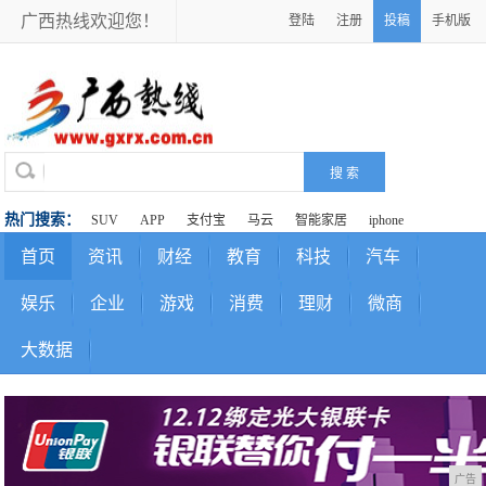
广西热线欢迎您！
登陆
注册
投稿
手机版
热门搜索：
SUV
APP
支付宝
马云
智能家居
iphone
首页
资讯
财经
教育
科技
汽车
娱乐
企业
游戏
消费
理财
微商
大数据
广告