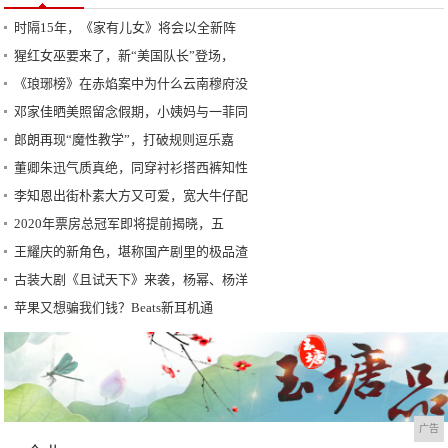
时隔15年，《家有儿女》将会以全新阵
猩红女巫要来了，新“美国队长”登场，
《琅琊榜》在赤焰案中为什么云南穆府没
邓家佳晒美照留念假期，小姨妈与一菲同
郎朗再现“魔性教学”，打破规则逗乐嘉
董卿朱迅气质真绝，同穿衬衫搭西裤知性
李知恩出街朴素大方又可爱，宽大牛仔配
2020年票房总冠军即将提前揭晓，五
王耀庆的新角色，堪称国产剧里的极品渣
古装大剧《且试天下》来袭，杨幂、杨洋
苹果又想骗我们钱？Beats新耳机通
广告