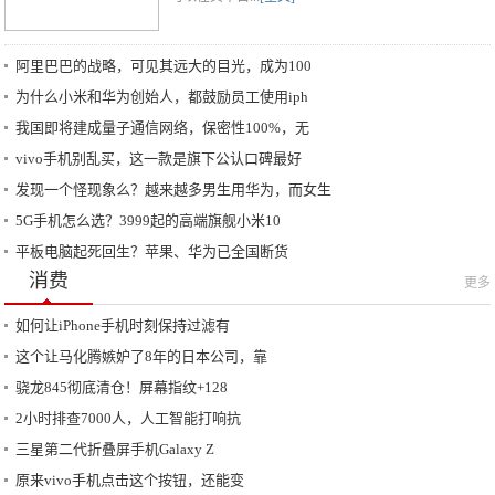
阿里巴巴的战略，可见其远大的目光，成为100
为什么小米和华为创始人，都鼓励员工使用iph
我国即将建成量子通信网络，保密性100%，无
vivo手机别乱买，这一款是旗下公认口碑最好
发现一个怪现象么？越来越多男生用华为，而女生
5G手机怎么选？3999起的高端旗舰小米10
平板电脑起死回生？苹果、华为已全国断货
消费
更多
如何让iPhone手机时刻保持过滤有
这个让马化腾嫉妒了8年的日本公司，靠
骁龙845彻底清仓！屏幕指纹+128
2小时排查7000人，人工智能打响抗
三星第二代折叠屏手机Galaxy Z
原来vivo手机点击这个按钮，还能变