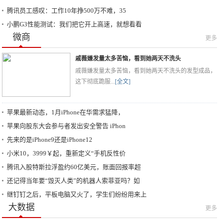
腾讯员工感叹：工作10年挣500万不难，35
小鹏G3性能测试：我们把它开上高速，就想看看
微商
更多
戚薇嫌发量太多苦恼，看到她两天不洗头
戚薇嫌发量太多苦恼，看到她两天不洗头的发型成品，
这下彻底跪服...
[全文]
苹果最新动态，1月iPhone在华需求猛降，
苹果向股东大会参与者发出安全警告 iPhon
先来的是iPhone9还是iPhone12
小米10，3999￥起，重新定义“手机反性价
腾讯入股特斯拉浮盈约60亿美元，账面回报率超
还记得当年要“毁灭人类”的机器人索菲亚吗？如
继钉钉之后，平板电脑又火了，学生们纷纷用来上
大数据
更多