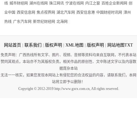
线
|
城市财经网
|
湖州在线网
|
珠江网讯
|
宁波在线网
|
内江之窗
|
百姓企业新闻网
|
创
业中国
|
西安信息网
|
焦点视界网
|
湖北汽车网
|
西安信息港
|
中国财经时讯网
|
漳州
热线
|
广东汽车网
|
新世纪财经网
|
北海网
|
网站首页
|
联系我们
|
版权声明
|
XML地图
|
版权声明
|
网站地图
TXT
免责声明：广西热线所有文字、图片、视频、音频等资料均来自互联网，不代表本站
赞同其观点，本站亦不为其版权负责。相关作品的原创性、文中陈述文字以及内容数
据庞杂本站
无法一一核实，如果您发现本网站上有侵犯您的合法权益的内容，请联系我们，本网
站将立即予以删除！
Copyright © 2012-2019 http://www.gxrx.com.cn, All rights reserved.