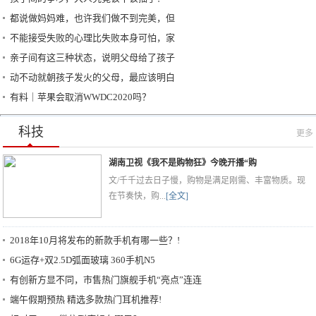
都说做妈妈难，也许我们做不到完美，但
不能接受失败的心理比失败本身可怕，家
亲子间有这三种状态，说明父母给了孩子
动不动就朝孩子发火的父母，最应该明白
有料｜苹果会取消WWDC2020吗？
科技
更多
湖南卫视《我不是购物狂》今晚开播“购
文/千千过去日子慢，购物是满足刚需、丰富物质。现
在节奏快，购...
[全文]
2018年10月将发布的新款手机有哪一些？!
6G运存+双2.5D弧面玻璃 360手机N5
有创新方显不同，市售热门旗舰手机“亮点”连连
端午假期预热 精选多款热门耳机推荐!