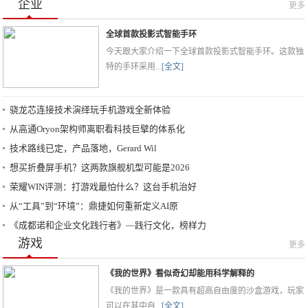
企业
更多
全球首款投影式智能手环
今天跟大家介绍一下全球首款投影式智能手环。这款独
特的手环采用...
[全文]
骁龙芯连接技术演绎玩手机游戏全新体验
从高通Oryon架构师离职看科技巨擘的体系化
技术路线已定，产品落地，Gerard Wil
想买折叠屏手机？这两款旗舰机型可能是2026
荣耀WIN评测：打游戏最怕什么？这台手机治好
从“工具”到“环境”：鼎捷如何重新定义AI原
《成都诺和企业文化践行者》—践行文化，榜样力
游戏
更多
《我的世界》看似奇幻却能用科学解释的
《我的世界》是一款具有超高自由度的沙盒游戏，玩家
可以在其中自...
[全文]