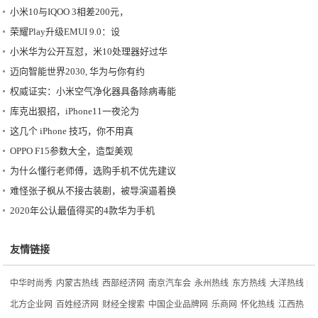
小米10与IQOO 3相差200元，
荣耀Play升级EMUI 9.0：设
小米华为公开互怼，米10处理器好过华
迈向智能世界2030, 华为与你有约
权威证实：小米空气净化器具备除病毒能
库克出狠招，iPhone11一夜沦为
这几个 iPhone 技巧，你不用真
OPPO F15参数大全，造型美观
为什么懂行老师傅，选购手机不优先建议
难怪张子枫从不接古装剧，被导演逼着换
2020年公认最值得买的4款华为手机
友情链接
中华时尚秀
|
内蒙古热线
|
西部经济网
|
南京汽车会
|
永州热线
|
东方热线
|
大洋热线
|
北方企业网
|
百姓经济网
|
财经全搜索
|
中国企业品牌网
|
乐商网
|
怀化热线
|
江西热