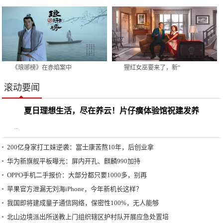
《琅琊榜》在赤焰案中
猩红女巫要来了，新“
滚动要闻
夏日理想生活，尽在养云！片仔癀体验馆祝建发养
...
200亿身家打工妹逆袭：富士康苦熬10年，后创业拿
华为新旗舰平板曝光：屏内开孔、麒麟990加持
OPPO手机二手报价：大部分都只要1000多，别再
苹果官方泄漏无刘海iPhone，今年新机长这样？
我国即将建成量子通信网络，保密性100%，无人能够
北山边境派出所送教上门组织辖区护村队开展应急处置培