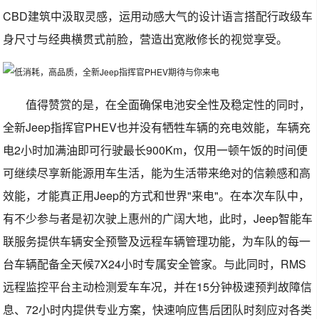
CBD建筑中汲取灵感，运用动感大气的设计语言搭配行政级车
身尺寸与经典横贯式前脸，营造出宽敞修长的视觉享受。
值得赞赏的是，在全面确保电池安全性及稳定性的同时，
全新Jeep指挥官PHEV也并没有牺牲车辆的充电效能，车辆充
电2小时加满油即可行驶最长900Km，仅用一顿午饭的时间便
可继续尽享新能源用车生活，能为生活带来绝对的信赖感和高
效能，才能真正用Jeep的方式和世界"来电"。在本次车队中，
有不少参与者是初次驶上惠州的广阔大地，此时，Jeep智能车
联服务提供车辆安全预警及远程车辆管理功能，为车队的每一
台车辆配备全天候7X24小时专属安全管家。与此同时，RMS
远程监控平台主动检测爱车车况，并在15分钟极速预判故障信
息、72小时内提供专业方案，快速响应售后团队时刻应对各类