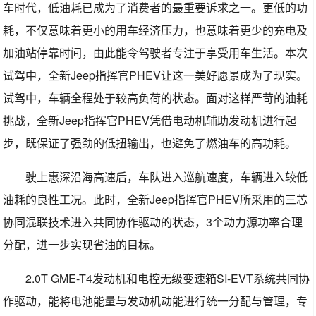
车时代，低油耗已成为了消费者的最重要诉求之一。更低的功
耗，不仅意味着更小的用车经济压力，也意味着更少的充电及
加油站停靠时间，由此能令驾驶者专注于享受用车生活。本次
试驾中，全新Jeep指挥官PHEV让这一美好愿景成为了现实。
试驾中，车辆全程处于较高负荷的状态。面对这样严苛的油耗
挑战，全新Jeep指挥官PHEV凭借电动机辅助发动机进行起
步，既保证了强劲的低扭输出，也避免了燃油车的高功耗。
驶上惠深沿海高速后，车队进入巡航速度，车辆进入较低
油耗的良性工况。此时，全新Jeep指挥官PHEV所采用的三芯
协同混联技术进入共同协作驱动的状态，3个动力源功率合理
分配，进一步实现省油的目标。
2.0T GME-T4发动机和电控无级变速箱SI-EVT系统共同协
作驱动，能将电池能量与发动机动能进行统一分配与管理，专