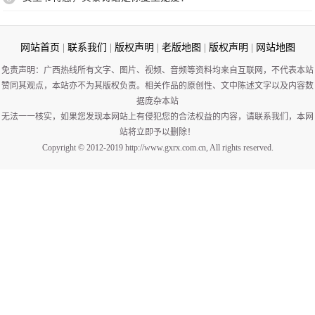
网站首页
|
联系我们
|
版权声明
|
老版地图
|
版权声明
|
网站地图
免责声明：广西热线所有文字、图片、视频、音频等资料均来自互联网，不代表本站
赞同其观点，本站亦不为其版权负责。相关作品的原创性、文中陈述文字以及内容数
据庞杂本站
无法一一核实，如果您发现本网站上有侵犯您的合法权益的内容，请联系我们，本网
站将立即予以删除！
Copyright © 2012-2019 http://www.gxrx.com.cn, All rights reserved.