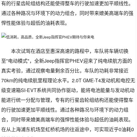
有的行星齿轮组结构还能使得整车的行驶加速更加平顺线性。
通过各种路况与环境下的动力组合，同时带来媲美高端车的强
悍性能体验与超低的油耗表现。
本次试驾在酒店至惠深高速的路程中，车队将车辆切换
至"电动模式"，全新Jeep指挥官PHEV迎来了纯电续航方面的
真实考验，通过观察电量剩余百分比，车队的功耗非常接近
70km的纯电续航里程理论水平。2.0T GME-T4发动机和电控无
级变速箱SI-EVT系统共同协作驱动，能将电池能量与发动机动
能进行统一分配与管理，专有的行星齿轮组结构还能使得整车
的行驶加速更加平顺线性。通过各种路况与环境下的动力组
合，同时带来媲美高端车的强悍性能体验与超低的油耗表现。
在从上海浦东机场至虹桥机场的往返途中，可实现近乎0油耗0