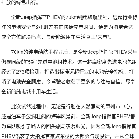
排放的绿色出行。
全新Jeep指挥官PHEV的70km纯电续航里程、远超行业标
准的电池安全与2小时左右的快捷充电时间，便是为消费者达
成全方位解决痛点，与新能源用车生活真正"来电"。
70km的纯电续航里程背后，是全新Jeep指挥官PHEV采用
傲视同级的"5超"先进电池组技术。这一超高密度先进电池包组
经过了273项检测，打造出标准远超行业的电池安全指标，打
消了电池安全顾虑，令驾驶者收获了更多的专注与自信，尽享
全新的纯电城市用车生活。
此次试驾过程中，无论是行驶在人潮涌动的惠州市中心，
还是泊车于波澜壮阔的海岸风景前，全新Jeep指挥官PHEV都
为车队吸引了路人的回头旅与羡慕眼光。因为全新Jeep指挥官
PHEV沿袭了大指挥官家族车型的大都会气场设计，并从全球