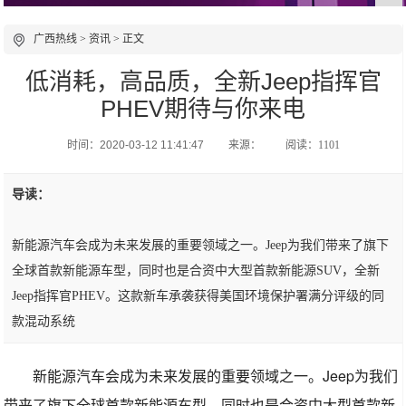
广西热线
>
资讯
> 正文
低消耗，高品质，全新Jeep指挥官
PHEV期待与你来电
时间：2020-03-12 11:41:47
来源：
阅读：1101
导读：
新能源汽车会成为未来发展的重要领域之一。Jeep为我们带来了旗下
全球首款新能源车型，同时也是合资中大型首款新能源SUV，全新
Jeep指挥官PHEV。这款新车承袭获得美国环境保护署满分评级的同
款混动系统
新能源汽车会成为未来发展的重要领域之一。Jeep为我们
带来了旗下全球首款新能源车型，同时也是合资中大型首款新