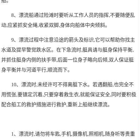
船。
8、漂流船通过险滩时要听从工作人员的指挥,不要随便乱
动,应紧抓安全绳,收紧双脚,身体向船体中央倾斜。
9、漂流过程中注意沿途的箭头及标识,它可以帮助你找主
水道及提早警觉跌水区。在下急流时,艇具请与艇身保持平衡,
并抓住艇身内侧的扶手带,后面一位身子略向后倾,双人保证艇
身平衡并与河道平行,顺流而下。
10、漂流时,未经许可不得离艇下水。若遇翻船,也完全不
用慌张,要镇定沉着,只要穿着救生衣,就能保证安全,同时要积极
配合船工的救护措施进行救护,重新上船继续漂流。
1、漂流时,请勿将车匙,手机,摄像机,照相机,随身听等贵重