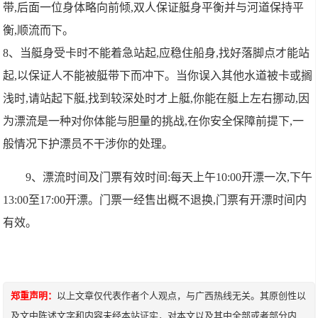
带,后面一位身体略向前倾,双人保证艇身平衡并与河道保持平
衡,顺流而下。
8、当艇身受卡时不能着急站起,应稳住船身,找好落脚点才能站
起,以保证人不能被艇带下而冲下。当你误入其他水道被卡或搁
浅时,请站起下艇,找到较深处时才上艇,你能在艇上左右挪动,因
为漂流是一种对你体能与胆量的挑战,在你安全保障前提下,一
般情况下护漂员不干涉你的处理。
9、漂流时间及门票有效时间:每天上午10:00开漂一次,下午
13:00至17:00开漂。门票一经售出概不退换,门票有开漂时间内
有效。
郑重声明：
以上文章仅代表作者个人观点，与广西热线无关。其原创性以
及文中陈述文字和内容未经本站证实，对本文以及其中全部或者部分内