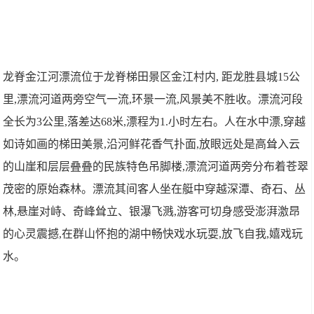
龙脊金江河漂流位于龙脊梯田景区金江村内, 距龙胜县城15公
里,漂流河道两旁空气一流,环景一流,风景美不胜收。漂流河段
全长为3公里,落差达68米,漂程为1.小时左右。人在水中漂,穿越
如诗如画的梯田美景,沿河鲜花香气扑面,放眼远处是高耸入云
的山崖和层层叠叠的民族特色吊脚楼,漂流河道两旁分布着苍翠
茂密的原始森林。漂流其间客人坐在艇中穿越深潭、奇石、丛
林,悬崖对峙、奇峰耸立、银瀑飞溅,游客可切身感受澎湃激昂
的心灵震撼,在群山怀抱的湖中畅快戏水玩耍,放飞自我,嬉戏玩
水。