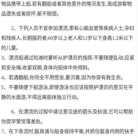
物品携带上船,若有翻船或者其他意外的情况发生,造成游客物
品遗失或者损坏,絮不赔偿。
2、下列人员不宜参加漂流,患有心脑血管等疾病人士,孕妇
和残疾人,长期服药者;60岁以上老人和12岁以下身高1.2米以下
的儿童。
3、漂流船通过险滩时要听从护漂员的指挥,不要随便乱动,应紧
抓安全绳,收紧双脚,身体向船体中央倾斜。
4、若遇翻船,你完全不用慌张,要沉着,因为你穿有救生衣。
5、不要随便下船游泳,即使游泳也应该按照护漂员的意见在平
静的水面游,不得远离船体独立行动。
6、在漂流的过程中请注意沿途的箭头及标语,它可以帮助
你提早警觉落差处。
7、在下急流时,艇具请与船身保持平衡,并抓住艇身内侧的扶手