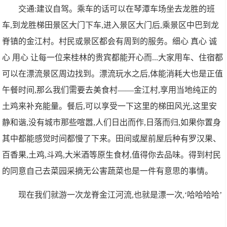
交通:建议自驾。乘车的话可以在琴潭车场坐去龙胜的班
车,到龙胜梯田景区大门下车,进入景区大门后,乘景区中巴到龙
脊镇的金江村。村民或景区都会有周到的服务。细心 真心 诚
心 用心 让每一位来桂林的贵宾都能开心而...大家用车、住宿都
可以在漂流景区周边找到。漂流玩水之后,体能消耗大也是正值
午餐时间,那么我们需要去美食村——金江村,享用当地纯正的
土鸡来补充能量。餐后,可以享受一下这里的梯田风光,这里安
静和谐,没有城市那些喧嚣,人们日出而作,日落而归,如果你置身
其中都能感觉时间都慢了下来。田间或屋前屋后种有罗汉果、
百香果,土鸡,斗鸡,大米酒等原生食材,值得你去品味。得到村民
的同意自己去菜园采摘无公害蔬菜也是一件有意思的事情。
现在我们就游一次龙脊金江河流,也就是漂一次,‘哈哈哈哈’