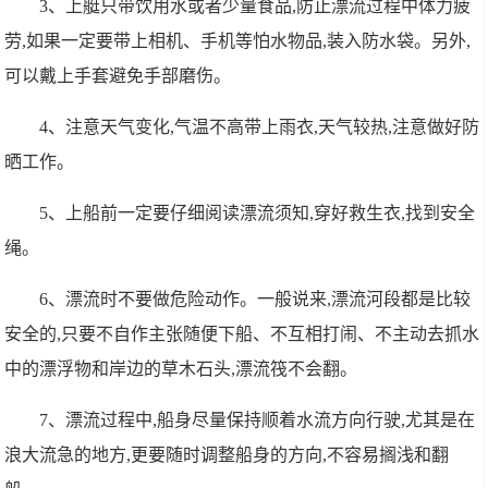
3、上艇只带饮用水或者少量食品,防止漂流过程中体力疲
劳,如果一定要带上相机、手机等怕水物品,装入防水袋。另外,
可以戴上手套避免手部磨伤。
4、注意天气变化,气温不高带上雨衣,天气较热,注意做好防
晒工作。
5、上船前一定要仔细阅读漂流须知,穿好救生衣,找到安全
绳。
6、漂流时不要做危险动作。一般说来,漂流河段都是比较
安全的,只要不自作主张随便下船、不互相打闹、不主动去抓水
中的漂浮物和岸边的草木石头,漂流筏不会翻。
7、漂流过程中,船身尽量保持顺着水流方向行驶,尤其是在
浪大流急的地方,更要随时调整船身的方向,不容易搁浅和翻