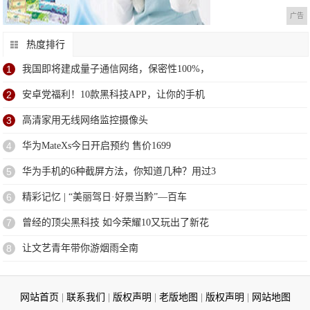
广告
热度排行
1
我国即将建成量子通信网络，保密性100%，
2
安卓党福利！10款黑科技APP，让你的手机
3
高清家用无线网络监控摄像头
4
华为MateXs今日开启预约 售价1699
5
华为手机的6种截屏方法，你知道几种？用过3
6
精彩记忆 | “美丽驾日·好景当黔”—百车
7
曾经的顶尖黑科技 如今荣耀10又玩出了新花
8
让文艺青年带你游烟雨全南
网站首页
|
联系我们
|
版权声明
|
老版地图
|
版权声明
|
网站地图