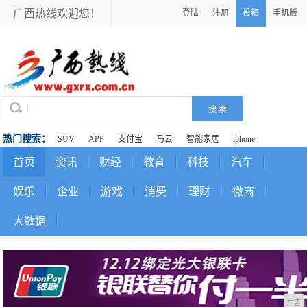
广西热线欢迎您！
登陆
注册
投稿
手机版
热门搜索：
SUV
APP
支付宝
马云
智能家居
iphone
首页
资讯
财经
教育
科技
汽车
娱乐
企业
游戏
消费
理财
微商
大数据
广告