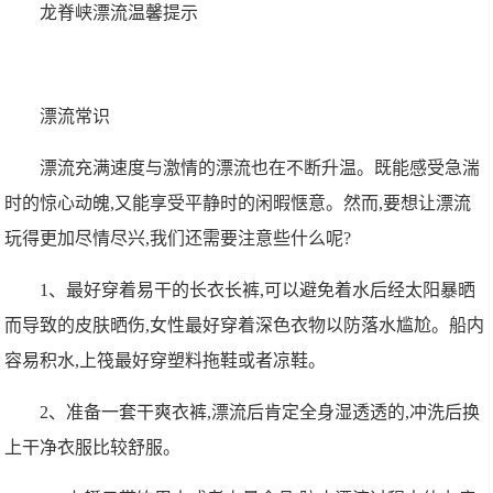
龙脊峡漂流温馨提示
漂流常识
漂流充满速度与激情的漂流也在不断升温。既能感受急湍
时的惊心动魄,又能享受平静时的闲暇惬意。然而,要想让漂流
玩得更加尽情尽兴,我们还需要注意些什么呢?
1、最好穿着易干的长衣长裤,可以避免着水后经太阳暴晒
而导致的皮肤晒伤,女性最好穿着深色衣物以防落水尴尬。船内
容易积水,上筏最好穿塑料拖鞋或者凉鞋。
2、准备一套干爽衣裤,漂流后肯定全身湿透透的,冲洗后换
上干净衣服比较舒服。