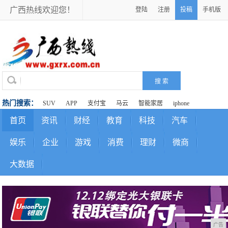
广西热线欢迎您！
登陆
注册
投稿
手机版
热门搜索：
SUV
APP
支付宝
马云
智能家居
iphone
首页
资讯
财经
教育
科技
汽车
娱乐
企业
游戏
消费
理财
微商
大数据
广告