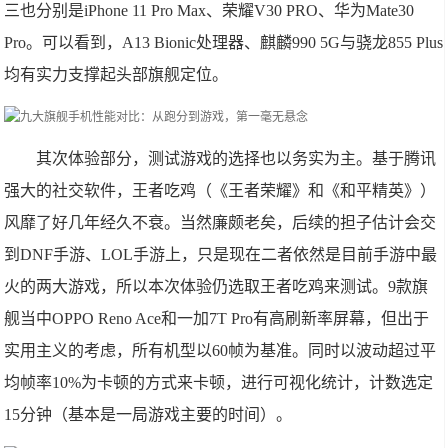
三也分别是iPhone 11 Pro Max、荣耀V30 PRO、华为Mate30
Pro。可以看到，A13 Bionic处理器、麒麟990 5G与骁龙855 Plus
均有实力支撑起头部旗舰定位。
其次体验部分，测试游戏的选择也以务实为主。基于腾讯
强大的社交软件，王者吃鸡（《王者荣耀》和《和平精英》）
风靡了好几年经久不衰。当然廉颇老矣，后续的担子估计会交
到DNF手游、LOL手游上，只是现在二者依然是目前手游中最
火的两大游戏，所以本次体验仍选取王者吃鸡来测试。9款旗
舰当中OPPO Reno Ace和一加7T Pro有高刷新率屏幕，但出于
实用主义的考虑，所有机型以60帧为基准。同时以波动超过平
均帧率10%为卡顿的方式来卡顿，进行可视化统计，计数选定
15分钟（基本是一局游戏主要的时间）。