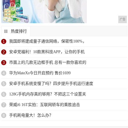
广告
热度排行
1
我国即将建成量子通信网络，保密性100%，
2
安卓党福利！10款黑科技APP，让你的手机
3
市面上的几款无边框手机 总有一款你喜欢的
4
华为MateXs今日开启预约 售价1699
5
安卓手机系统变慢了吗？四步提升手机运行速度
6
128G手机内存真的够用？不把这三个设置关
7
荣威i6 16T实拍：互联网轿车的乘胜追击
8
手机耗电量大！怎么办？