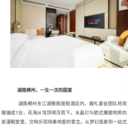
湖南郴州，一生一次的甜度
湖南郴州东江湖雅阁度假酒店内，婚礼宴会团队将玫
瑰铺成T台，花海从穹顶倾泻而下。水晶灯与欧式雕塑构筑的
浪漫殿堂里，交响乐现场奏响爱的誓言。从梦幻造景到一站式