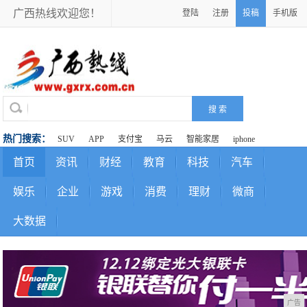
广西热线欢迎您！
登陆
注册
投稿
手机版
热门搜索：
SUV
APP
支付宝
马云
智能家居
iphone
首页
资讯
财经
教育
科技
汽车
娱乐
企业
游戏
消费
理财
微商
大数据
广告