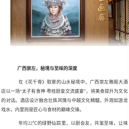
广西崇左，秘境与至味的深度
在《花千骨》取景的山水秘境中，广西崇左雅阁大酒
店以一场“太子有食神·粤桂厨皇交流盛宴”，将美食提升为文化
的对话。酒店设计融合壮族风情与中越文化精髓，外观如游龙
戏水，内里则是匠心与食材的巅峰交锋。
年均22℃的绿野仙踪里，以厨会友，共鉴至味，让味