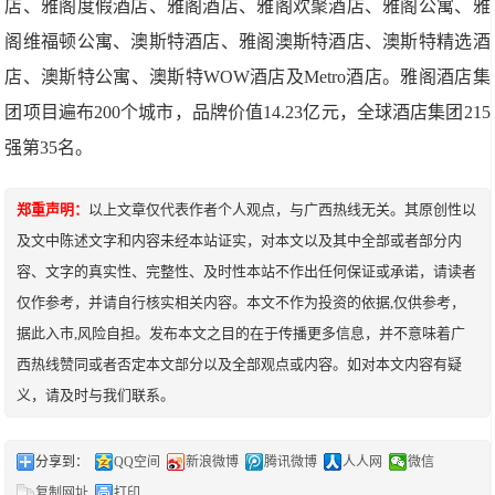
店、雅阁度假酒店、雅阁酒店、雅阁欢聚酒店、雅阁公寓、雅
阁维福顿公寓、澳斯特酒店、雅阁澳斯特酒店、澳斯特精选酒
店、澳斯特公寓、澳斯特WOW酒店及Metro酒店。雅阁酒店集
团项目遍布200个城市，品牌价值14.23亿元，全球酒店集团215
强第35名。
郑重声明：
以上文章仅代表作者个人观点，与广西热线无关。其原创性以
及文中陈述文字和内容未经本站证实，对本文以及其中全部或者部分内
容、文字的真实性、完整性、及时性本站不作出任何保证或承诺，请读者
仅作参考，并请自行核实相关内容。本文不作为投资的依据,仅供参考，
据此入市,风险自担。发布本文之目的在于传播更多信息，并不意味着广
西热线赞同或者否定本文部分以及全部观点或内容。如对本文内容有疑
义，请及时与我们联系。
分享到：
QQ空间
新浪微博
腾讯微博
人人网
微信
复制网址
打印