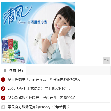
广告
热度排行
1
夏日理想生活，尽在养云！片仔癀体验馆祝建发
2
200亿身家打工妹逆袭：富士康苦熬10年，
3
华为新旗舰平板曝光：屏内开孔、麒麟990加
4
苹果官方泄漏无刘海iPhone，今年新机长