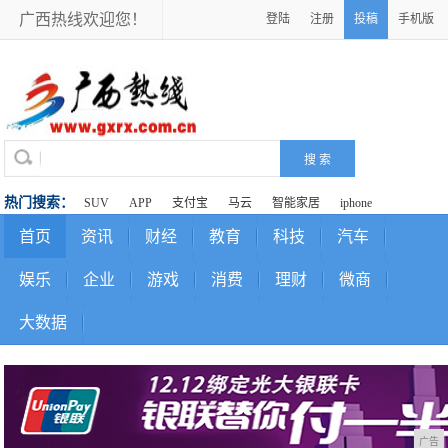
广西热线欢迎您！
登陆
注册
投稿
手机版
热门搜索：
SUV
APP
支付宝
马云
智能家居
iphone
首页
资讯
财经
教育
科技
汽车
娱乐
企业
游戏
消费
理财
微商
大数据
广告