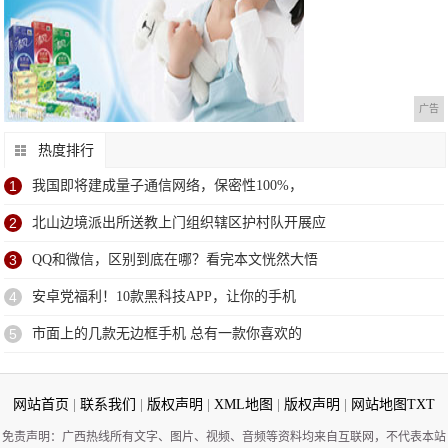
广告
热度排行
1
我国即将建成量子通信网络，保密性100%，
2
北山边境派出所送教上门组织辖区护村队开展应
3
QQ和微信，区别到底在哪？看完本文恍然大悟
4
安卓党福利！10款黑科技APP，让你的手机
5
市面上的几款无边框手机 总有一款你喜欢的
网站首页
|
联系我们
|
版权声明
|
XML地图
|
版权声明
|
网站地图
TXT
免责声明：广西热线所有文字、图片、视频、音频等资料均来自互联网，不代表本站