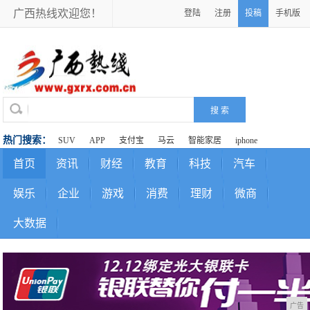
广西热线欢迎您！
登陆
注册
投稿
手机版
热门搜索：
SUV
APP
支付宝
马云
智能家居
iphone
首页
资讯
财经
教育
科技
汽车
娱乐
企业
游戏
消费
理财
微商
大数据
广告