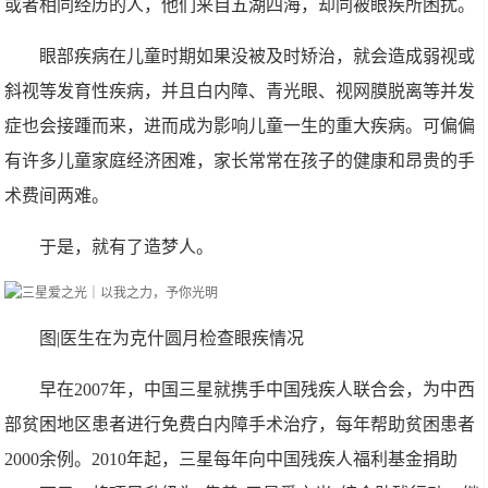
或者相同经历的人，他们来自五湖四海，却同被眼疾所困扰。
眼部疾病在儿童时期如果没被及时矫治，就会造成弱视或
斜视等发育性疾病，并且白内障、青光眼、视网膜脱离等并发
症也会接踵而来，进而成为影响儿童一生的重大疾病。可偏偏
有许多儿童家庭经济困难，家长常常在孩子的健康和昂贵的手
术费间两难。
于是，就有了造梦人。
图|医生在为克什圆月检查眼疾情况
早在2007年，中国三星就携手中国残疾人联合会，为中西
部贫困地区患者进行免费白内障手术治疗，每年帮助贫困患者
2000余例。2010年起，三星每年向中国残疾人福利基金捐助