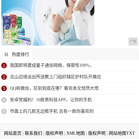
广告
热度排行
1
我国即将建成量子通信网络，保密性100%，
2
北山边境派出所送教上门组织辖区护村队开展应
3
QQ和微信，区别到底在哪？看完本文恍然大悟
4
安卓党福利！10款黑科技APP，让你的手机
5
市面上的几款无边框手机 总有一款你喜欢的
网站首页
|
联系我们
|
版权声明
|
XML地图
|
版权声明
|
网站地图
TXT