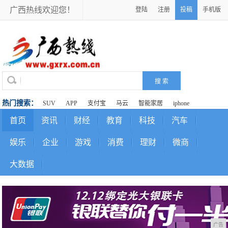
广西热线欢迎您！
登陆
注册
投稿
手机版
热门搜索：
SUV
APP
支付宝
马云
智能家居
iphone
首页
资讯
财经
教育
科技
汽车
娱乐
企业
游戏
消费
理财
微商
大数据
广告