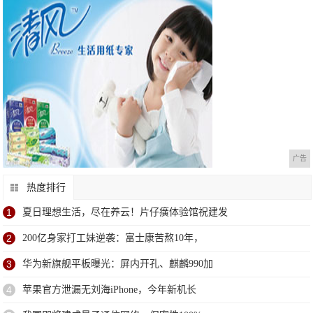
广告
热度排行
1
夏日理想生活，尽在养云！片仔癀体验馆祝建发
2
200亿身家打工妹逆袭：富士康苦熬10年，
3
华为新旗舰平板曝光：屏内开孔、麒麟990加
4
苹果官方泄漏无刘海iPhone，今年新机长