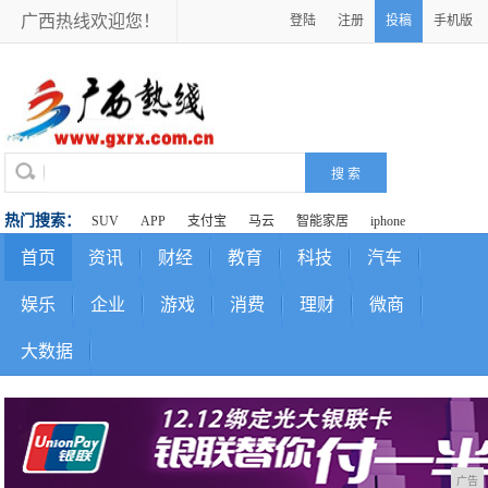
广西热线欢迎您！
登陆
注册
投稿
手机版
热门搜索：
SUV
APP
支付宝
马云
智能家居
iphone
首页
资讯
财经
教育
科技
汽车
娱乐
企业
游戏
消费
理财
微商
大数据
广告