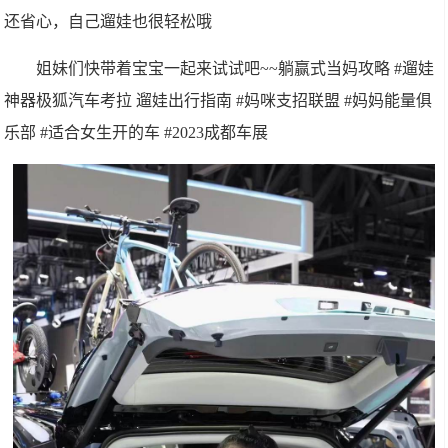
还省心，自己遛娃也很轻松哦
姐妹们快带着宝宝一起来试试吧~~躺赢式当妈攻略 #遛娃
神器极狐汽车考拉 遛娃出行指南 #妈咪支招联盟 #妈妈能量俱
乐部 #适合女生开的车 #2023成都车展