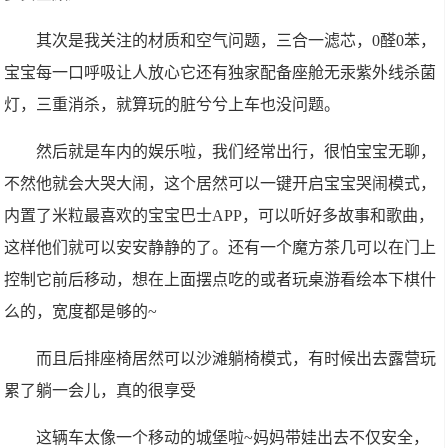
其次是我关注的材质和空气问题，三合一滤芯，0醛0苯，
宝宝每一口呼吸让人放心它还有独家配备座舱无汞紫外线杀菌
灯，三重消杀，就算玩的脏兮兮上车也没问题。
然后就是车内的娱乐啦，我们经常出行，很怕宝宝无聊，
不然他就会大哭大闹，这个居然可以一键开启宝宝哭闹模式，
内置了米粒最喜欢的宝宝巴士APP，可以听好多故事和歌曲，
这样他们就可以安安静静的了。还有一个魔方茶几可以在门上
控制它前后移动，想在上面摆点吃的或者玩桌游看绘本下棋什
么的，宽度都是够的~
而且后排座椅居然可以沙滩躺椅模式，有时候出去露营玩
累了躺一会儿，真的很享受
这辆车太像一个移动的城堡啦~妈妈带娃出去不仅安全，