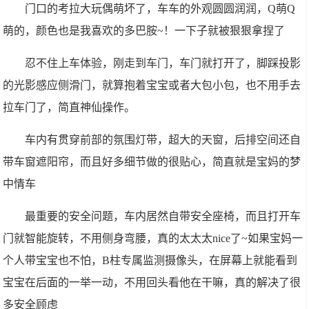
门口的考拉大玩偶萌坏了，车车的外观圆圆润润，Q萌Q
萌的，颜色也是我喜欢的多巴胺~！一下子就被狠狠拿捏了
忍不住上车体验，刚走到车门，车门就打开了，脚踩投影
的光影感应侧滑门，就算抱着宝宝或者大包小包，也不用手去
拉车门了，简直神仙操作。
车内有贯穿前部的氛围灯带，超大的天窗，后排空间还自
带车窗遮阳帘，而且好多细节做的很贴心，简直就是宝妈的梦
中情车
最重要的安全问题，车内居然自带安全座椅，而且打开车
门就智能旋转，不用侧身弯腰，真的太太太nice了~如果宝妈一
个人带宝宝也不怕，B柱专属监测摄像头，在屏幕上就能看到
宝宝在后面的一举一动，不用回头看他在干嘛，真的解决了很
多安全顾虑