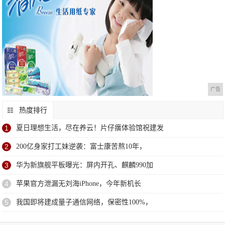
广告
热度排行
1
夏日理想生活，尽在养云！片仔癀体验馆祝建发
2
200亿身家打工妹逆袭：富士康苦熬10年，
3
华为新旗舰平板曝光：屏内开孔、麒麟990加
4
苹果官方泄漏无刘海iPhone，今年新机长
5
我国即将建成量子通信网络，保密性100%，