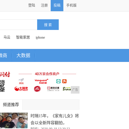
登陆
注册
投稿
手机版
马云
智能家居
iphone
微商
大数据
广告
频道推荐
时隔15年，《家有儿女》将
会以全新阵容翻拍，