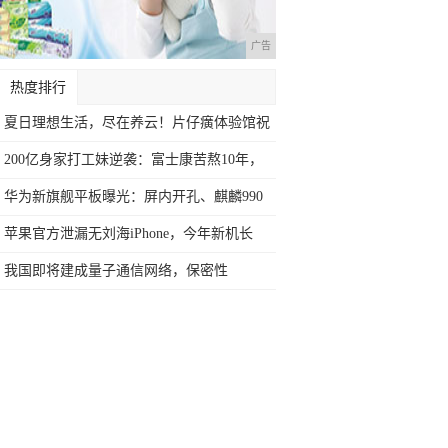
广告
热度排行
夏日理想生活，尽在养云！片仔癀体验馆祝
建发
200亿身家打工妹逆袭：富士康苦熬10年，
华为新旗舰平板曝光：屏内开孔、麒麟990
加
苹果官方泄漏无刘海iPhone，今年新机长
我国即将建成量子通信网络，保密性
100%，