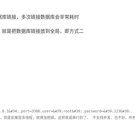
据库链接，多次链接数据库会非常耗时
，就是把数据库链接放到全局，即方式二
.0.1&#34;,port=3306,user=&#39;root&#39;,password=&#39;123&#39;, 
以，但是如果是多线程，就得加把锁。这样就成串行的了， 不支持并发，也不好。所