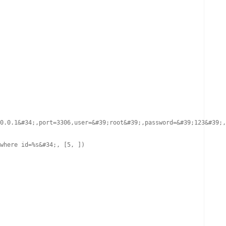
0.0.1&#34;,port=3306,user=&#39;root&#39;,password=&#39;123&#39;,
where id=%s&#34;, [5, ])