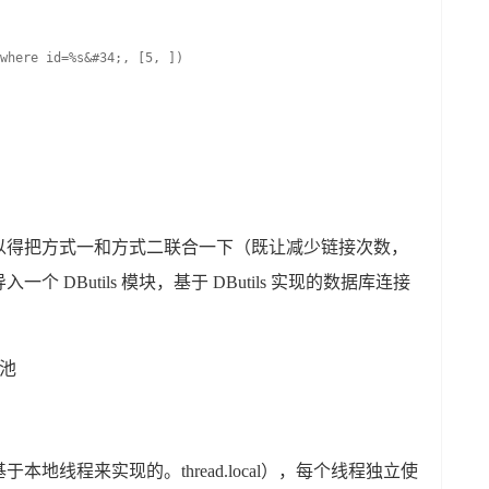
where id=%s&#34;, [5, ])
以得把方式一和方式二联合一下（既让减少链接次数，
DButils 模块，基于 DButils 实现的数据库连接
接池
地线程来实现的。thread.local），每个线程独立使