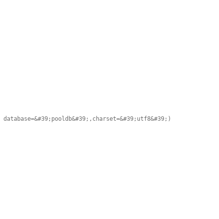
 database=&#39;pooldb&#39;,charset=&#39;utf8&#39;)