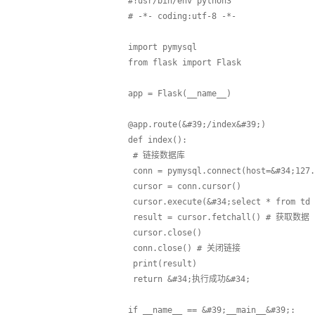
#!usr/bin/env python3
# -*- coding:utf-8 -*-
import pymysql
from flask import Flask
app = Flask(__name__)
@app.route(&#39;/index&#39;)
def index():
 # 链接数据库
 conn = pymysql.connect(host=&#34;127.
 cursor = conn.cursor()
 cursor.execute(&#34;select * from td 
 result = cursor.fetchall() # 获取数据
 cursor.close()
 conn.close() # 关闭链接
 print(result)
 return &#34;执行成功&#34;
if __name__ == &#39;__main__&#39;: