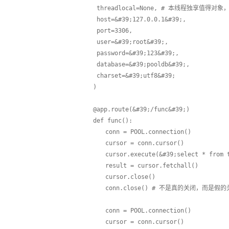
 threadlocal=None, # 本线程独享
 host=&#39;127.0.0.1&#39;,
 port=3306,
 user=&#39;root&#39;,
 password=&#39;123&#39;,
 database=&#39;pooldb&#39;,
 charset=&#39;utf8&#39;
)
@app.route(&#39;/func&#39;)
def func():
　　conn = POOL.connection()
　　cursor = conn.cursor()
　　cursor.execute(&#39;select * from 
　　result = cursor.fetchall()
　　cursor.close()
　　conn.close() # 不是真的关闭，而是假的关闭。 
　　conn = POOL.connection()
　　cursor = conn.cursor()