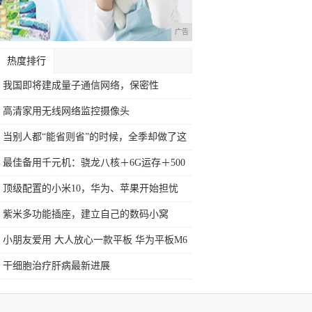
广告
热度排行
我国即将建成量子通信网络，保密性
100%，
高清家用无线网络监控摄像头
当别人都“能省则省”的时候，全季却做了这
件
最佳备用千元机：骁龙八核＋6G运存＋500
顶级配置的小米10，华为、苹果开始担忧
了？
紫米多功能插座，建立自己的数码小窝
小朋友爱用 大人放心一款平板 华为平板M6
干细胞治疗肝病最新进展