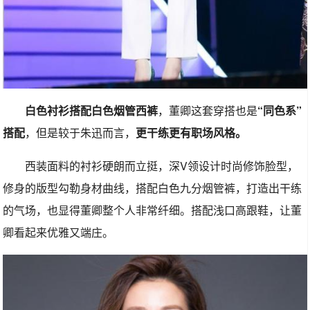
白色衬衫搭配白色烟管西裤
，董卿这套穿搭也是
“同色系”
搭配
，但是较于朱迅而言，
更干练更有职场风格。
西装面料的衬衫硬朗而立挺，深V领设计时尚修饰脸型，
修身的版型勾勒身材曲线，搭配白色九分烟管裤，打造出干练
的气场，也显得董卿整个人非常纤细。搭配浅口高跟鞋，让董
卿看起来优雅又端庄。