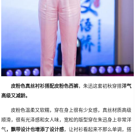
皮粉色真丝衬衫搭配皮粉色西裤
，朱迅这套初秋穿搭
洋气
高级又减龄。
皮粉色温柔又软糯，穿在身上很有少女感，真丝材质高级
顺滑，很有光泽感和女人味，宽松的版型穿在朱迅身上非常洋
气
，飘带设计也增添了设计感
，让衬衫看起来不那么单调，搭