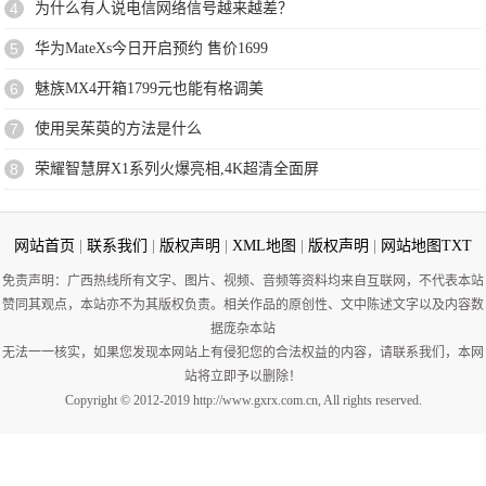
4
为什么有人说电信网络信号越来越差？
5
华为MateXs今日开启预约 售价1699
6
魅族MX4开箱1799元也能有格调美
7
使用吴茱萸的方法是什么
8
荣耀智慧屏X1系列火爆亮相,4K超清全面屏
网站首页
|
联系我们
|
版权声明
|
XML地图
|
版权声明
|
网站地图
TXT
免责声明：广西热线所有文字、图片、视频、音频等资料均来自互联网，不代表本站
赞同其观点，本站亦不为其版权负责。相关作品的原创性、文中陈述文字以及内容数
据庞杂本站
无法一一核实，如果您发现本网站上有侵犯您的合法权益的内容，请联系我们，本网
站将立即予以删除！
Copyright © 2012-2019 http://www.gxrx.com.cn, All rights reserved.