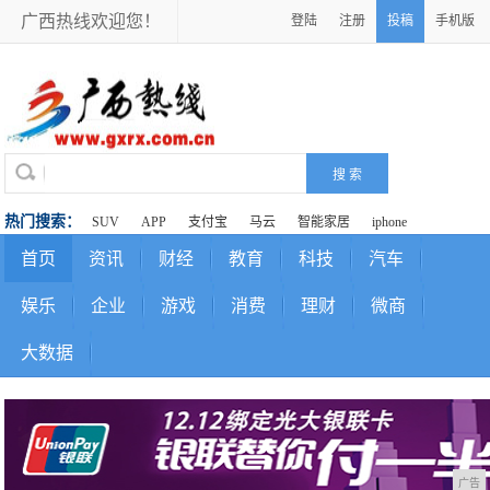
广西热线欢迎您！
登陆
注册
投稿
手机版
热门搜索：
SUV
APP
支付宝
马云
智能家居
iphone
首页
资讯
财经
教育
科技
汽车
娱乐
企业
游戏
消费
理财
微商
大数据
广告