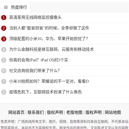
热度排行
1
高清家用无线网络监控摄像头
2
当别人都“能省则省”的时候，全季却做了这件
3
顶级配置的小米10，华为、苹果开始担忧了？
4
为什么金融科技是继互联网、云服务和移动技术
5
你真的会用iPad？iPad OS的3个实
6
社交店商给我们带来了什么？
7
小米10拍照如何？荣耀说的不一定对，看看D
8
疫情危机下，互联网技术扮演了什么角色
网站首页
|
联系我们
|
版权声明
|
老版地图
|
版权声明
|
网站地图
免责声明：广西热线所有文字、图片、视频、音频等资料均来自互联网，不代表本站
赞同其观点，本站亦不为其版权负责。相关作品的原创性、文中陈述文字以及内容数