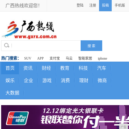
广西热线欢迎您！
登陆
注册
投稿
手机版
热门搜索：
SUV
APP
支付宝
马云
智能家居
iphone
首页
资讯
财经
教育
科技
汽车
娱乐
企业
游戏
消费
理财
微商
大数据
广告