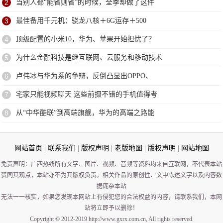
2
当别人都“能省则省”的时候，全季却做了这件
3
最佳备用千元机：骁龙八核＋6G运存＋500
4
顶级配置的小米10，华为、苹果开始担忧了？
5
为什么金融科技是继互联网、云服务和移动技术
6
卢伟冰与华为系的争辩，反倒凸显出OPPO、
7
宅家只能视频聊天 这些前摄不错的手机值得考
8
从“中华酷联”到高端旗舰，华为的高端之路能
网站首页
|
联系我们
|
版权声明
|
老版地图
|
版权声明
|
网站地图
免责声明：广西热线所有文字、图片、视频、音频等资料均来自互联网，不代表本站
赞同其观点，本站亦不为其版权负责。相关作品的原创性、文中陈述文字以及内容数
据庞杂本站
无法一一核实，如果您发现本网站上有侵犯您的合法权益的内容，请联系我们，本网
站将立即予以删除！
Copyright © 2012-2019 http://www.gxrx.com.cn, All rights reserved.