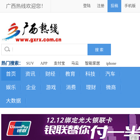
广西热线欢迎您！
登陆
注册
投稿
手机版
热门搜索：
SUV
APP
支付宝
马云
智能家居
iphone
首页
资讯
财经
教育
科技
汽车
娱乐
企业
游戏
消费
理财
微商
大数据
广告