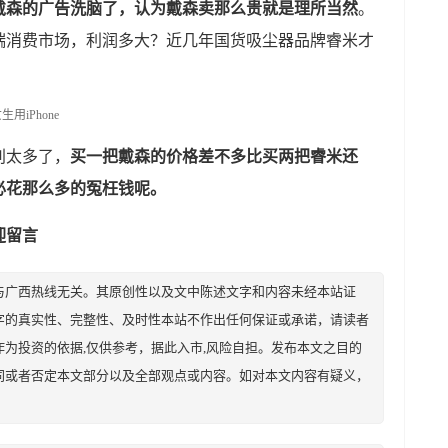
戴森的广告洗脑了，认为戴森卖那么贵就是理所当然
。
端消费市场，利润多大？近几年国货吸尘器品牌睿米才
别太多了，
买一把戴森的价格差不多比买两把睿米还
必花那么多的冤枉钱呢。
迎留言
与广西热线无关。其原创性以及文中陈述文字和内容未经本站证
字的真实性、完整性、及时性本站不作出任何保证或承诺，请读者
为投资的依据,仅供参考，据此入市,风险自担。发布本文之目的
同或者否定本文部分以及全部观点或内容。如对本文内容有疑义，