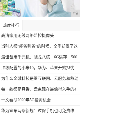
广告
热度排行
高清家用无线网络监控摄像头
当别人都“能省则省”的时候，全季却做了这
件
最佳备用千元机：骁龙八核＋6G运存＋500
顶级配置的小米10，华为、苹果开始担忧
了？
为什么金融科技是继互联网、云服务和移动
技术
每一款都是真香，盘点现在最值得入手的4
款手
一文看尽2020年5G投资机会
华为宣布两条新规：过保手机也可免费维
修，还