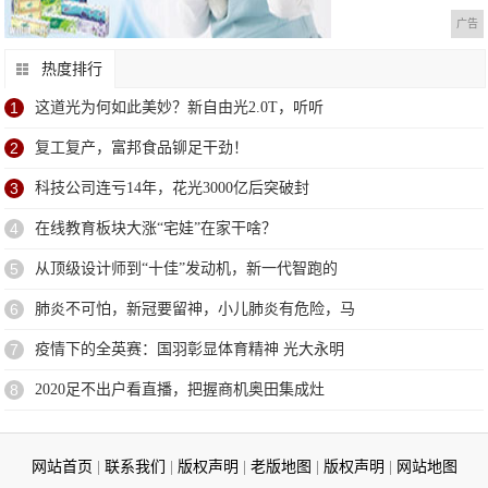
广告
热度排行
1
这道光为何如此美妙？新自由光2.0T，听听
2
复工复产，富邦食品铆足干劲！
3
科技公司连亏14年，花光3000亿后突破封
4
在线教育板块大涨“宅娃”在家干啥？
5
从顶级设计师到“十佳”发动机，新一代智跑的
6
肺炎不可怕，新冠要留神，小儿肺炎有危险，马
7
疫情下的全英赛：国羽彰显体育精神 光大永明
8
2020足不出户看直播，把握商机奥田集成灶
网站首页
|
联系我们
|
版权声明
|
老版地图
|
版权声明
|
网站地图