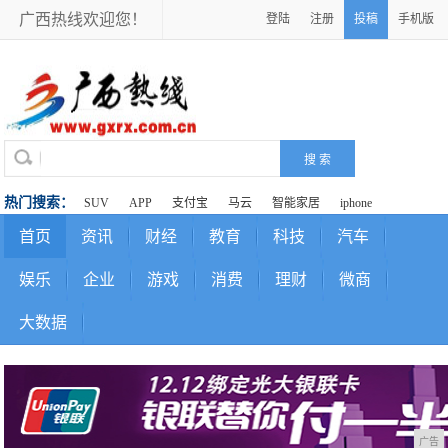
广西热线欢迎您！
登陆
注册
投稿
手机版
热门搜索：
SUV
APP
支付宝
马云
智能家居
iphone
首页
资讯
财经
教育
科技
汽车
娱乐
企业
游戏
消费
理财
微商
大数据
广告