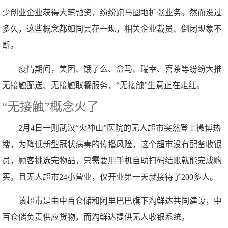
少创业企业获得大笔融资，纷纷跑马圈地扩张业务。然而没过
多久，这些概念都如同昙花一现，相关企业裁员、倒闭现象不
断。
疫情期间，美团、饿了么、盒马、瑞幸、喜茶等纷纷大推
无接触配送、无接触取餐服务，“无接触”生意正在走红。
“无接触”概念火了
2月4日一则武汉“火神山”医院的无人超市突然登上微博热
搜，为降低新型冠状病毒的传播风险，这个超市没有配备收银
员，顾客挑选完物品，只需要用手机自助扫码结账就能完成购
买。且无人超市24小营业，仅开业第一天就接待了200多人。
该超市是由中百仓储和阿里巴巴旗下淘鲜达共同建设，中
百仓储负责供应货物，而淘鲜达提供无人收银系统。