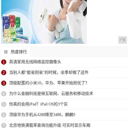
广告
热度排行
1
高清家用无线网络监控摄像头
2
当别人都“能省则省”的时候，全季却做了这件
3
顶级配置的小米10，华为、苹果开始担忧了？
4
为什么金融科技是继互联网、云服务和移动技术
5
你真的会用iPad？iPad OS的3个实
6
顶级华为手机从4288降至3488，麒麟9
7
北京地铁满载率查询功能升级 可实时显示车厢