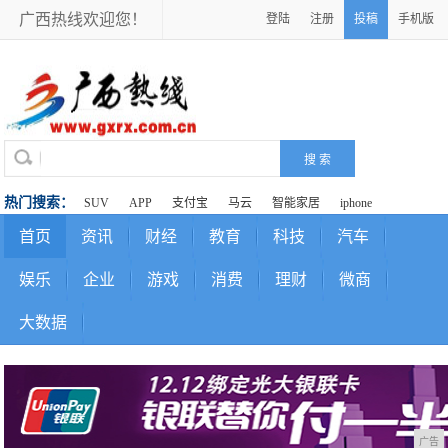
广西热线欢迎您！
登陆
注册
投稿
手机版
热门搜索：
SUV
APP
支付宝
马云
智能家居
iphone
首页
资讯
财经
教育
科技
汽车
娱乐
企业
游戏
消费
理财
微商
大数据
广告