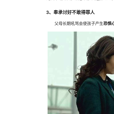
3、奉承讨好不敢得罪人
父母长期吼骂会使孩子产生
恐惧