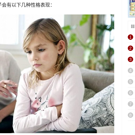
子会有以下几种性格表现：
1
2
3
4
5
6
7
8