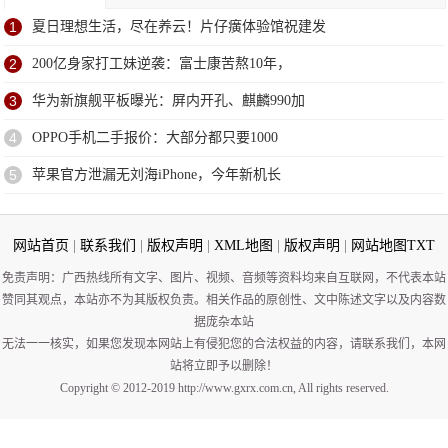
1
夏日理想生活，尽在养云！片仔癀体验馆祝建发
2
200亿身家打工妹逆袭：富士康苦熬10年，
3
华为新旗舰平板曝光：屏内开孔、麒麟990加
4
OPPO手机二手报价：大部分都只要1000
5
苹果官方泄漏无刘海iPhone，今年新机长
网站首页
|
联系我们
|
版权声明
|
XML地图
|
版权声明
|
网站地图
TXT
免责声明：广西热线所有文字、图片、视频、音频等资料均来自互联网，不代表本站
赞同其观点，本站亦不为其版权负责。相关作品的原创性、文中陈述文字以及内容数
据庞杂本站
无法一一核实，如果您发现本网站上有侵犯您的合法权益的内容，请联系我们，本网
站将立即予以删除！
Copyright © 2012-2019 http://www.gxrx.com.cn, All rights reserved.