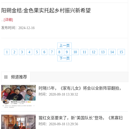
阳朔金桔:金色果实托起乡村振兴新希望
...
[详细]
发布时间：
2024-12-16
上一页
1
2
3
4
5
6
7
8
9
10
11
12
13
14
15
下一页
频道推荐
时隔15年，《家有儿女》将会以全新阵容翻拍，
时间：2020-09-18 13:30:32
猩红女巫要来了，新“美国队长”登场，《黑寡妇
时间：2020-09-18 13:29:56