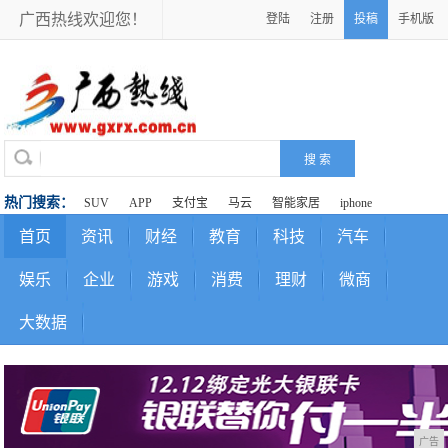
广西热线欢迎您！
登陆
注册
投稿
手机版
热门搜索：
SUV
APP
支付宝
马云
智能家居
iphone
首页
资讯
财经
教育
科技
汽车
娱乐
企业
游戏
消费
理财
微商
大数据
广告