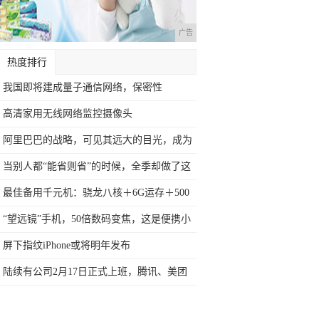
广告
热度排行
我国即将建成量子通信网络，保密性
100%，
高清家用无线网络监控摄像头
阿里巴巴的战略，可见其远大的目光，成为
10
当别人都“能省则省”的时候，全季却做了这
件
最佳备用千元机：骁龙八核＋6G运存＋500
“望远镜”手机，50倍数码变焦，这是便携小
屏下指纹iPhone或将明年发布
陆续有公司2月17日正式上班，腾讯、美团
都