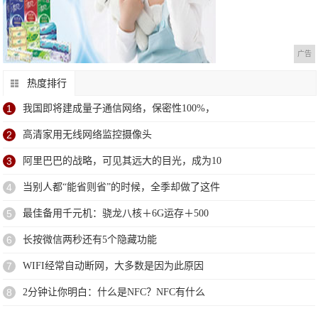
广告
热度排行
1
我国即将建成量子通信网络，保密性100%，
2
高清家用无线网络监控摄像头
3
阿里巴巴的战略，可见其远大的目光，成为10
4
当别人都“能省则省”的时候，全季却做了这件
5
最佳备用千元机：骁龙八核＋6G运存＋500
6
长按微信两秒还有5个隐藏功能
7
WIFI经常自动断网，大多数是因为此原因
8
2分钟让你明白：什么是NFC？NFC有什么