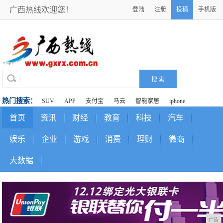
广西热线欢迎您！
登陆
注册
投稿
手机版
热门搜索：
SUV
APP
支付宝
马云
智能家居
iphone
首页
资讯
财经
教育
科技
汽车
娱乐
企业
游戏
消费
理财
微商
大数据
广告