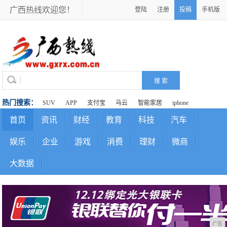
广西热线欢迎您！
登陆
注册
投稿
手机版
热门搜索：
SUV
APP
支付宝
马云
智能家居
iphone
首页
资讯
财经
教育
科技
汽车
娱乐
企业
游戏
消费
理财
微商
大数据
广告