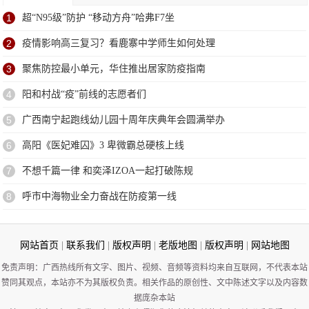
1
超“N95级”防护 “移动方舟”哈弗F7坐
2
疫情影响高三复习？看鹿寨中学师生如何处理
3
聚焦防控最小单元，华住推出居家防疫指南
4
阳和村战“疫”前线的志愿者们
5
广西南宁起跑线幼儿园十周年庆典年会圆满举办
6
高阳《医妃难囚》3 卑微霸总硬核上线
7
不想千篇一律 和奕泽IZOA一起打破陈规
8
呼市中海物业全力奋战在防疫第一线
网站首页
|
联系我们
|
版权声明
|
老版地图
|
版权声明
|
网站地图
免责声明：广西热线所有文字、图片、视频、音频等资料均来自互联网，不代表本站
赞同其观点，本站亦不为其版权负责。相关作品的原创性、文中陈述文字以及内容数
据庞杂本站