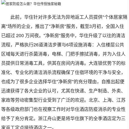
此前，华住针对许多无法为异地返工人员提供"个体居家隔
离"场所的企业，推出了"净新房"服务，截至3月初，全国入住
已超过 200 万间夜。"净新房"服务中，华住升级了以往的清洁
流程，严格执行26道清洁步骤与6项设施消毒：入住楼层公共
区域每天进行杀菌消毒，电梯、门把手擦拭消毒，并为入住人
员提供日常消毒工具，供其在房间内消毒。大连锁优势下的标
准化、专业化的清洁消杀流程确保了住宿环境的干净与安全，
也成为了很多企业选择华住"净新房"的充分理由，自推出起便
迅速获得了各大企业的认可，尤其在快递、生产制造、外卖、
家政等劳动密集型行业受到了广泛的欢迎。北京、上海、江苏
等各级政府部门也在视察工作时对华住酒店防疫消杀的专业性
给予了充分肯定。浙江舟山更是将华住旗下的全季酒店定为三
家返工定点接待酒店之一。