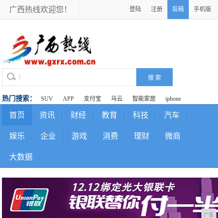
广西热线欢迎您！
登陆
注册
投稿
手机版
热门搜索：
SUV
APP
支付宝
马云
智能家居
iphone
首页
资讯
财经
教育
科技
汽车
娱乐
企业
游戏
消费
理财
微商
大数据
广告