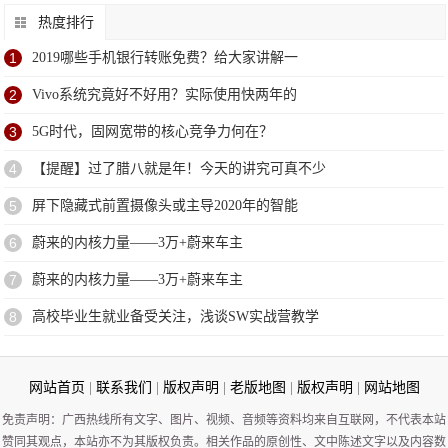
热度排行
1
2019哪些手机银行转账免费？给大家讲解一
2
Vivo系统究竟好不好用？实际使用快两年的
3
5G时代，固网宽带的核心竞争力何在？
4
【提醒】过了腊八就是年！今天的讲究可真不少
5
屏下隐藏式前置摄像头或主导2020年的智能
6
蔚来的内核力量——3万+蔚来车主
7
蔚来的内核力量——3万+蔚来车主
8
高校毕业生就业备受关注，浅谈SW实战营教学
网站首页
|
联系我们
|
版权声明
|
老版地图
|
版权声明
|
网站地图
免责声明：广西热线所有文字、图片、视频、音频等资料均来自互联网，不代表本站
赞同其观点，本站亦不为其版权负责。相关作品的原创性、文中陈述文字以及内容数