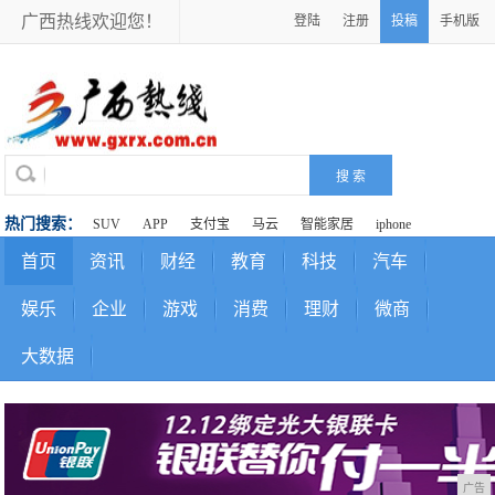
广西热线欢迎您！
登陆
注册
投稿
手机版
热门搜索：
SUV
APP
支付宝
马云
智能家居
iphone
首页
资讯
财经
教育
科技
汽车
娱乐
企业
游戏
消费
理财
微商
大数据
广告