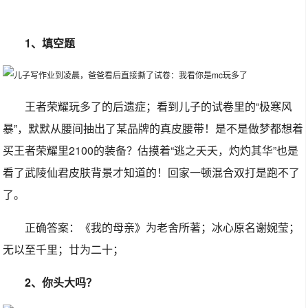
1、填空题
王者荣耀玩多了的后遗症；看到儿子的试卷里的“极寒风
暴”，默默从腰间抽出了某品牌的真皮腰带！是不是做梦都想着
买王者荣耀里2100的装备？估摸着“逃之夭夭，灼灼其华”也是
看了武陵仙君皮肤背景才知道的！回家一顿混合双打是跑不了
了。
正确答案：《我的母亲》为老舍所著；冰心原名谢婉莹；
无以至千里；廿为二十；
2、你头大吗？