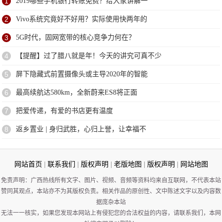
1
2019哪些手机银行转账免费？给大家讲解一
2
Vivo系统究竟好不好用？实际使用快两年的
3
5G时代，固网宽带的核心竞争力何在？
4
【提醒】过了腊八就是年！今天的讲究可真不少
5
屏下隐藏式前置摄像头或主导2020年的智能
6
最高续航达580km，全新蔚来ES8将正面
7
把爱传递，有爱的书店更有温度
8
返乡置业 | 身归武胜，心归上誉，让幸福不
网站首页
|
联系我们
|
版权声明
|
老版地图
|
版权声明
|
网站地图
免责声明：广西热线所有文字、图片、视频、音频等资料均来自互联网，不代表本站
赞同其观点，本站亦不为其版权负责。相关作品的原创性、文中陈述文字以及内容数
据庞杂本站
无法一一核实，如果您发现本网站上有侵犯您的合法权益的内容，请联系我们，本网